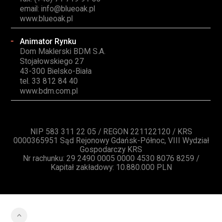
email:
info@blueoak.pl
www.blueoak.pl
Animator Rynku
Dom Maklerski BDM S.A.
Stojałowskiego 27
43-300 Bielsko-Biała
tel. 33 812 84 40
www.bdm.com.pl
NIP 583 311 22 05 / REGON 221122120 / KRS
0000365951 Sąd Rejonowy Gdańsk-Północ, VIII Wydział
Gospodarczy KRS
Nr rachunku: 29 2490 0005 0000 4530 8076 8259 /
Kapitał zakładowy: 10.880.000 PLN