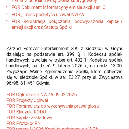
Zał. nr 2 do Planu Połączenia skorygowany
FOR Dokument Informacyjny emisja akcji serii Q
FOR_ Treśc podjętych uchwał NWZA
FOR Rejestracja połączenia, podwyższenia kapitału,
emisji akcji oraz Statutu Spółki
Zarząd Forever Entertainment S.A. z siedzibą w Gdyni,
działając na podstawie art. 399 § 1 Kodeksu spółek
handlowych, zwołuje w trybie art. 402[1] Kodeksu spółek
handlowych, na dzień 9 lutego 2026 r., na godz. 13.00,
Zwyczajne Walne Zgromadzenie Spółki, które odbędzie
się w siedzibie Spółki, w sali E3.27, przy al. Zwycięstwa
96/98, 81-451 Gdynia.
FOR Ogłoszenie NWZA 09.02.2026
FOR Projekty Uchwał
FOR Fomrmularz do wykonywania prawa głosu
FOR Klauzula RODO
FOR Kapitał zakładowy
FOR Protokoł RN