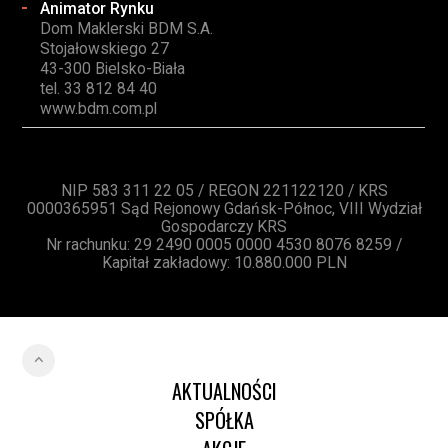
Animator Rynku
Dom Maklerski BDM S.A.
Stojałowskiego 27
43-300 Bielsko-Biała
tel. 33 812 84 40
www.bdm.com.pl
NIP 583 311 22 05 / REGON 221122120 / KRS
0000365951 Sąd Rejonowy Gdańsk-Północ, VIII Wydział
Gospodarczy KRS
Nr rachunku: 29 2490 0005 0000 4530 8076 8259 /
Kapitał zakładowy: 10.880.000 PLN
AKTUALNOŚCI
SPÓŁKA